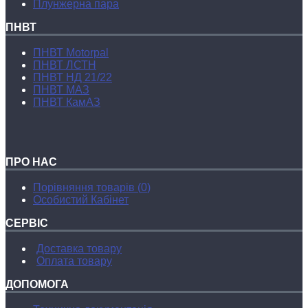
Плунжерна пара
ПНВТ
ПНВТ Motorpal
ПНВТ ЛСТН
ПНВТ НД 21/22
ПНВТ МАЗ
ПНВТ КамАЗ
ПРО НАС
Порівняння товарів (
0
)
Особистий Кабінет
СЕРВІС
Доставка товару
Оплата товару
ДОПОМОГА