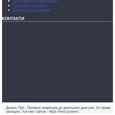
Технична документацiя
Товари зі знижкою
Підписка на новини
КОНТАКТИ
Україна
Харківська обл.
м. Чугуїв
вул. Харківська 124/78
+380 95 427 95 26
+380 50 570 71 25
+380 67 267 25 52
info@dieselpro.com.ua
Доставка по Україні
Доставка в Київ, Харків, Дніпропетровськ, Львів, Одеса, Рівне,
Полтава, Суми, Тернопіль, Вінниця, Житомир, Запоріжжя, Івано-
Франківськ, Кіровоград, Луцьк, Миколаїв, Ужгород, Херсон,
Хмельницький, Черкаси, Чернігів, Чернівці та інші міста України.
Дизель Про - Паливна апаратура до дизельних двигунів. Усі права
захищені. Хостинг сайтов - https://lmd.systems