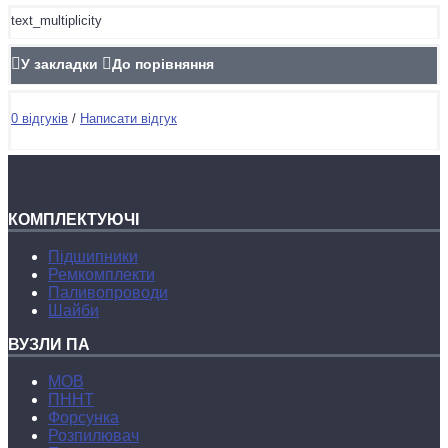
text_multiplicity
У закладки
До порівняння
0 відгуків
/
Написати відгук
КОМПЛЕКТУЮЧІ
Підшипники
Ремкомплекти
Паливопроводи
Шайби
ВУЗЛИ ПА
МОВ
ПННТ
Форсунка
Розпилювач