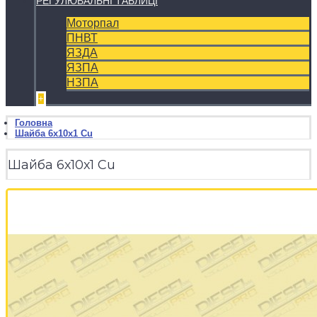
РЕГУЛЮВАЛЬНІ ТАБЛИЦІ
Моторпал
ПНВТ
ЯЗДА
ЯЗПА
НЗПА
+
Головна
Шайба 6х10х1 Cu
Шайба 6х10х1 Cu