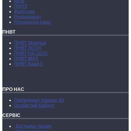
МОВ
ПННТ
Форсунка
Розпилювач
Плунжерна пара
ПНВТ
ПНВТ Motorpal
ПНВТ ЛСТН
ПНВТ НД 21/22
ПНВТ МАЗ
ПНВТ КамАЗ
ПРО НАС
Порівняння товарів (
0
)
Особистий Кабінет
СЕРВІС
Доставка товару