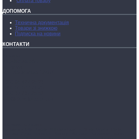
Оплата товару
ДОПОМОГА
Технична документацiя
Товари зі знижкою
Підписка на новини
КОНТАКТИ
Україна
Харківська обл.
м. Чугуїв
вул. Харківська 124/78
+380 95 427 95 26
+380 50 570 71 25
+380 67 267 25 52
info@dieselpro.com.ua
Доставка по Україні
Доставка в Київ, Харків, Дніпропетровськ, Львів, Одеса, Рівне,
Полтава, Суми, Тернопіль, Вінниця, Житомир, Запоріжжя, Івано-
Франківськ, Кіровоград, Луцьк, Миколаїв, Ужгород, Херсон,