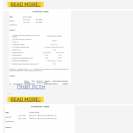
READ MORE
ПНВТ ЛСТН
...
READ MORE