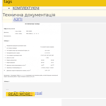
tags
КОМПЛЕКТУЮЧI
Технична документацiя
АЗПІ
...
ПНВТ Motorpal
READ MORE