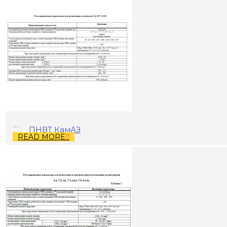
...
ПНВТ КамАЗ
READ MORE