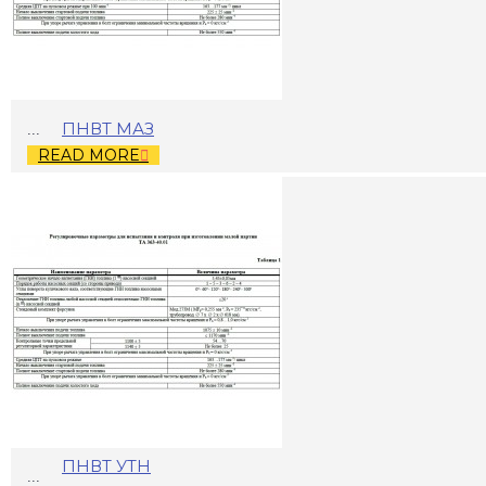
ПНВТ МАЗ
...
READ MORE
ПНВТ УТН
...