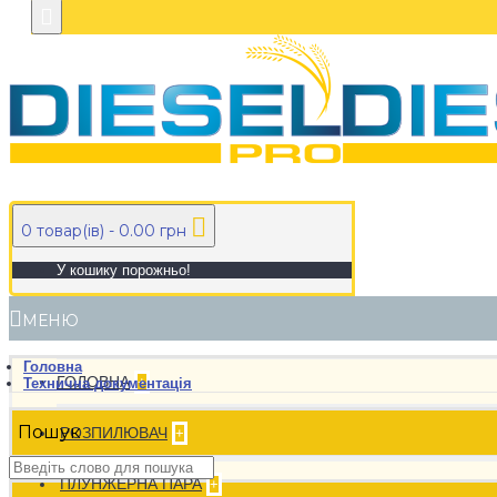
0 товар(ів) - 0.00 грн
У кошику порожньо!
МЕНЮ
Головна
ГОЛОВНА
+
Технична документацiя
Пошук
РОЗПИЛЮВАЧ
+
ПЛУНЖЕРНА ПАРА
+