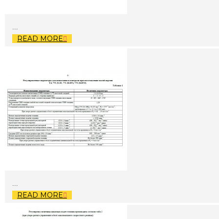
Ремкомплекти
...
READ MORE
Підшипники
...
READ MORE