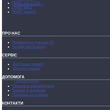
ПНВТ НД 21/22
Ремкомплекти
ПНВТ МАЗ
ПНВТ КамАЗ
ПРО НАС
Порівняння товарів (
0
)
Особистий Кабінет
СЕРВІС
Доставка товару
Оплата товару
ДОПОМОГА
Підшипники
Технична документацiя
Товари зі знижкою
Підписка на новини
КОНТАКТИ