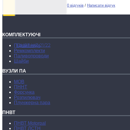
0 відгуків
/
Написати відгук
КОМПЛЕКТУЮЧІ
ПНВТ НД 21/22
Підшипники
Ремкомплекти
Паливопроводи
Шайби
ВУЗЛИ ПА
МОВ
ПННТ
Форсунка
Розпилювач
Плунжерна пара
ПНВТ
ПНВТ Motorpal
ПНВТ ЛСТН