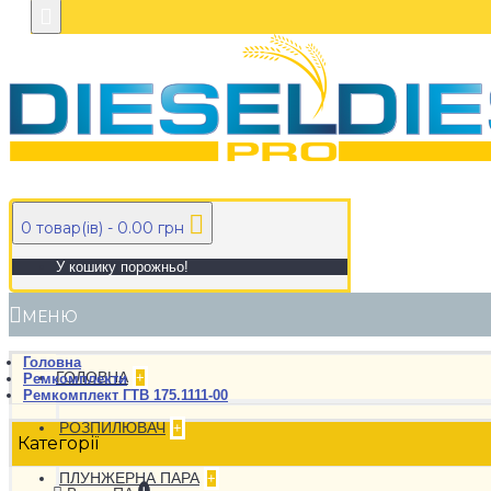
0 товар(ів) - 0.00 грн
У кошику порожньо!
МЕНЮ
Головна
ГОЛОВНА
+
Ремкомплекти
Ремкомплект ГТВ 175.1111-00
РОЗПИЛЮВАЧ
+
Категорії
ПЛУНЖЕРНА ПАРА
+