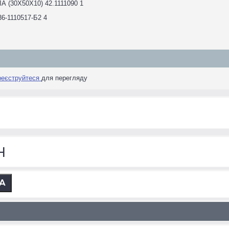
(30Х50Х10) 42.1111090 1
-1110517-Б2 4
реєструйтеся
для перегляду
н
А