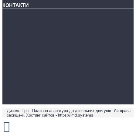
КОНТАКТИ
Україна
Харківська обл.
м. Чугуїв
вул. Харківська 124/78
+380 95 427 95 26
+380 50 570 71 25
+380 67 267 25 52
info@dieselpro.com.ua
Доставка по Україні
Доставка в Київ, Харків, Дніпропетровськ, Львів, Одеса, Рівне,
Полтава, Суми, Тернопіль, Вінниця, Житомир, Запоріжжя, Івано-
Франківськ, Кіровоград, Луцьк, Миколаїв, Ужгород, Херсон,
Хмельницький, Черкаси, Чернігів, Чернівці та інші міста України.
Дизель Про - Паливна апаратура до дизельних двигунів. Усі права
захищені. Хостинг сайтов - https://lmd.systems