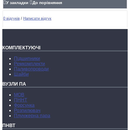
У закладки
До порівняння
0 відгуків
/
Написати відгук
КОМПЛЕКТУЮЧІ
Підшипники
Ремкомплекти
Паливопроводи
Шайби
ВУЗЛИ ПА
МОВ
ПННТ
Форсунка
Розпилювач
Плунжерна пара
ПНВТ